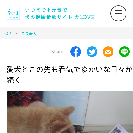
いつまでも元気で！
犬の健康情報サイト 犬LOVE
TOP
ご長寿犬
Share
愛犬とこの先も呑気でゆかいな日々が
続く