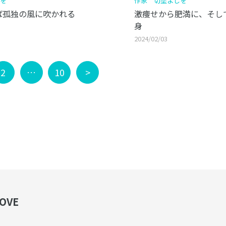
を
作家 切塗よしを
ば孤独の風に吹かれる
激痩せから肥満に、そし
身
2024/02/03
2
…
10
>
OVE