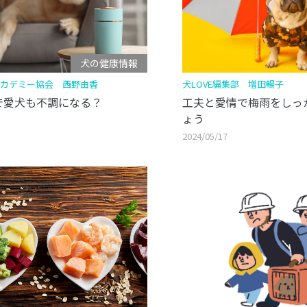
犬の健康情報
カデミー協会 西野由香
犬LOVE編集部 増田暢子
で愛犬も不調になる？
工夫と愛情で梅雨をしっ
ょう
2024/05/17