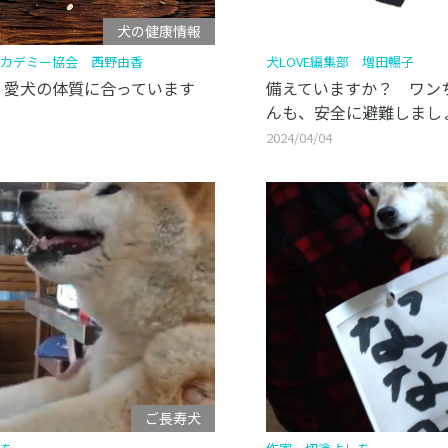
犬の健康情報
カデミー協会 西野由香
犬LOVE編集部 増田暢子
、愛犬の体質に合っています
備えていますか？ ワン
んも、安全に避難しまし
2024/04/04
ご長寿犬